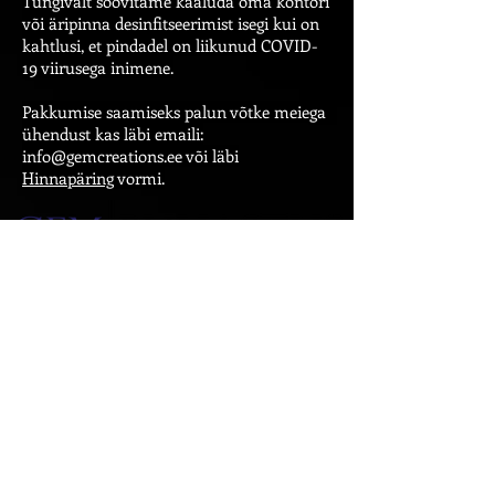
Tungivalt soovitame kaaluda oma kontori
või äripinna desinfitseerimist isegi kui on
kahtlusi, et pindadel on liikunud COVID-
19 viirusega inimene.
Pakkumise saamiseks palun võtke meiega
ühendust kas läbi emaili:
info@gemcreations.ee
või läbi
Hinnapäring
vormi.
GEM Creations OÜ, Laki 14a, 10621
Tallinn, Tel
566 74 045
, Email
info@gemcreations.ee
Puhastusteenused - Äripindade
vahendamine