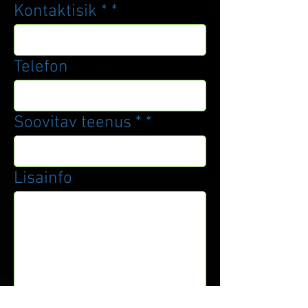
Kontaktisik *
Telefon
Soovitav teenus *
Lisainfo