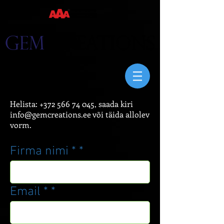
Helista:
+372 566 74 045
, saada kiri
info@gemcreations.ee
või täida allolev
vorm.
Firma nimi *
Email *